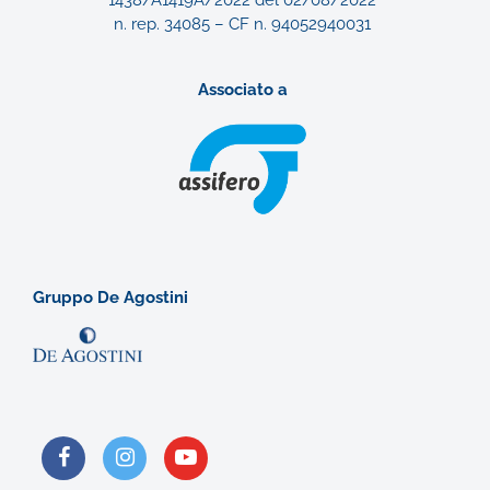
1438/A1419A/2022 del 02/08/2022
n. rep. 34085 – CF n. 94052940031
Associato a
Gruppo De Agostini