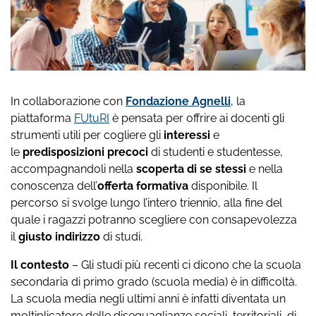
In collaborazione con
Fondazione Agnelli
, la
piattaforma
FUtuRI
è pensata per offrire ai docenti gli
strumenti utili per cogliere gli
interessi
e
le
predisposizioni precoci
di studenti e studentesse,
accompagnandoli nella
scoperta di se stessi
e nella
conoscenza dell’
offerta formativa
disponibile. Il
percorso si svolge lungo l’intero triennio, alla fine del
quale i ragazzi potranno scegliere con consapevolezza
il
giusto indirizzo
di studi.
Il contesto
– Gli studi più recenti ci dicono che la scuola
secondaria di primo grado (scuola media) è in difficoltà.
La scuola media negli ultimi anni è infatti diventata un
moltiplicatore delle diseguaglianze sociali, territoriali, di