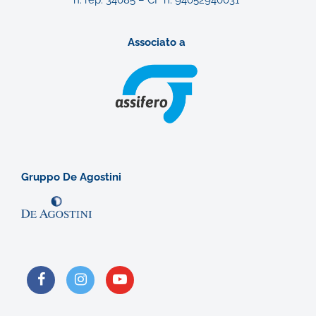
n. rep. 34085 – CF n. 94052940031
Associato a
Gruppo De Agostini