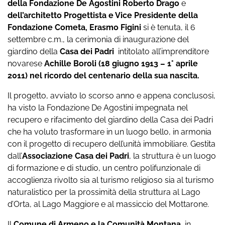
della Fondazione De Agostini Roberto Drago
e
dell’architetto Progettista e Vice Presidente della
Fondazione Cometa, Erasmo Figini
si è tenuta, il 6
settembre c.m., la cerimonia di inaugurazione del
giardino della
Casa dei Padri
intitolato all’imprenditore
novarese
Achille Boroli (18 giugno 1913 – 1° aprile
2011) nel ricordo del centenario della sua nascita.
Il progetto, avviato lo scorso anno e appena conclusosi,
ha visto la Fondazione De Agostini impegnata nel
recupero e rifacimento del giardino della Casa dei Padri
che ha voluto trasformare in un luogo bello, in armonia
con il progetto di recupero dell’unità immobiliare. Gestita
dall’
Associazione Casa dei Padri
, la struttura è un luogo
di formazione e di studio, un centro polifunzionale di
accoglienza rivolto sia al turismo religioso sia al turismo
naturalistico per la prossimità della struttura al Lago
d’Orta, al Lago Maggiore e al massiccio del Mottarone.
Il
Comune di Armeno e la Comunità Montana
, in