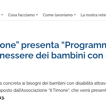
o
Cosa facciamo
Come lavoriamo
La nostra ret
imone” presenta “Program
essere dei bambini con di
a concreta ai bisogni dei bambini con disabilità attrav
roposto dall’Associazione “Il Timone”, che verrà prese
13.