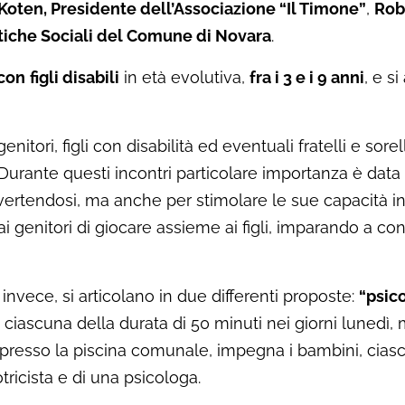
Koten, Presidente dell’Associazione “Il Timone”
,
Rob
itiche Sociali del Comune di Novara
.
 con
figli disabili
in età evolutiva,
fra i 3 e i 9 anni
, e s
nitori, figli con disabilità ed eventuali fratelli e sore
 Durante questi incontri particolare importanza è data
ivertendosi, ma anche per stimolare le sue capacità indi
i genitori di giocare assieme ai figli, imparando a co
, invece, si articolano in due differenti proposte:
“psic
 ciascuna della durata di 50 minuti nei giorni lunedì,
 presso la piscina comunale, impegna i bambini, ciascu
tricista e di una psicologa.