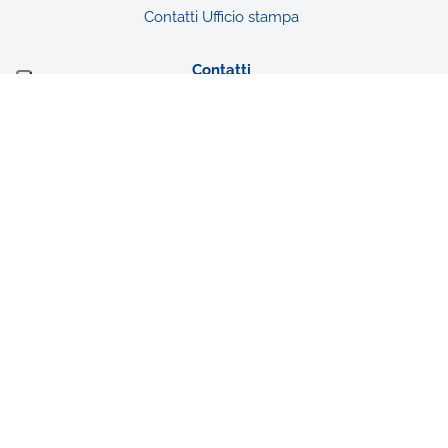
Contatti Ufficio stampa
Contatti
Fondazione De Agostini
Ente Filantropico del Terzo Settore
Sede legale: Novara, Via G. da Verrazano n. 15
Iscrizione al RUNTS con atto DD
1438/A1419A/2022 del 02/08/2022
n. rep. 34085 – CF n. 94052940031
Associato a