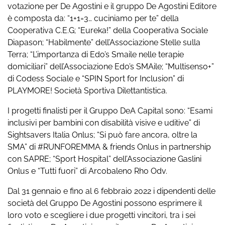
votazione per De Agostini e il gruppo De Agostini Editore
è composta da: “1+1=3… cuciniamo per te” della
Cooperativa C.E.G; “Eureka!” della Cooperativa Sociale
Diapason; “Habilmente” dell’Associazione Stelle sulla
Terra; “L’importanza di Edo’s Smaile nelle terapie
domiciliari” dell’Associazione Edo’s SMAile; “Multisenso+”
di Codess Sociale e “SPIN Sport for Inclusion” di
PLAYMORE! Società Sportiva Dilettantistica.
I progetti finalisti per il Gruppo DeA Capital sono: “Esami
inclusivi per bambini con disabilità visive e uditive” di
Sightsavers Italia Onlus; “Si può fare ancora, oltre la
SMA” di #RUNFOREMMA & friends Onlus in partnership
con SAPRE; “Sport Hospital” dell’Associazione Gaslini
Onlus e “Tutti fuori” di Arcobaleno Rho Odv.
Dal 31 gennaio e fino al 6 febbraio 2022 i dipendenti delle
società del Gruppo De Agostini possono esprimere il
loro voto e scegliere i due progetti vincitori, tra i sei