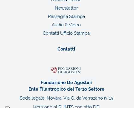
Newsletter
Rassegna Stampa
Audio & Video
Contatti Ufficio Stampa
Contatti
Fondazione De Agostini
Ente Filantropico del Terzo Settore
Sede legale: Novara, Via G. da Verrazano n. 15
Iscrizione al RUNTS con atto DD
1438/A1419A/2022 del 02/08/2022
n. rep. 34085 – CF n. 94052940031