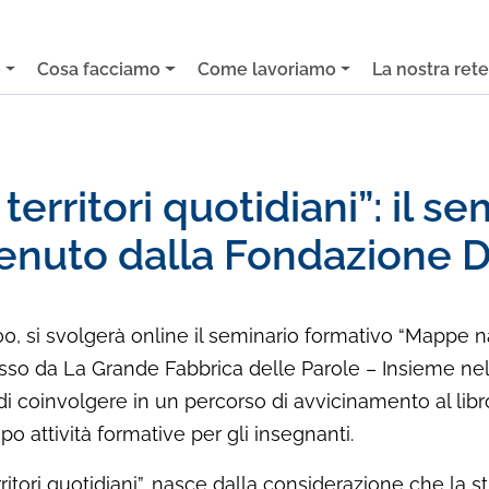
o
Cosa facciamo
Come lavoriamo
La nostra ret
erritori quotidiani”: il s
enuto dalla Fondazione D
 si svolgerà online il seminario formativo “Mappe narrat
sso da La Grande Fabbrica delle Parole – Insieme nel
di coinvolgere in un percorso di avvicinamento al lib
 attività formative per gli insegnanti.
erritori quotidiani”, nasce dalla considerazione che la