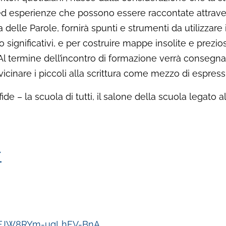
ed esperienze che possono essere raccontate attravers
delle Parole, fornirà spunti e strumenti da utilizzare
 significativi, e per costruire mappe insolite e prezios
Al termine dell’incontro di formazione verrà consegna
vicinare i piccoli alla scrittura come mezzo di espress
Sfide – la scuola di tutti, il salone della scuola legato a
/
RTrFJW8RYm-ugLhFV-BnA