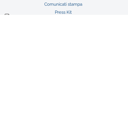
Comunicati stampa
Press Kit
News & Eventi
Newsletter
Rassegna stampa
Audio & Video
Contatti Ufficio stampa
Contatti
Fondazione De Agostini
Ente Filantropico del Terzo Settore
Sede legale: Novara, Via G. da Verrazano n. 15
Iscrizione al RUNTS con atto DD