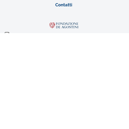
Contatti
Fondazione De Agostini
Ente Filantropico del Terzo Settore
Sede legale: Novara, Via G. da Verrazano n. 15
Iscrizione al RUNTS con atto DD
1438/A1419A/2022 del 02/08/2022
n. rep. 34085 – CF n. 94052940031
Associato a