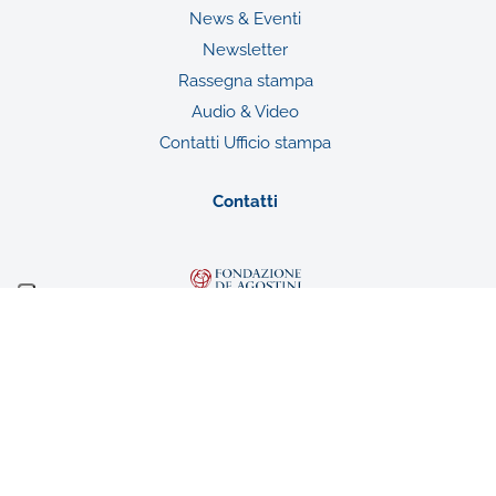
News & Eventi
Newsletter
Rassegna stampa
Audio & Video
Contatti Ufficio stampa
Contatti
Fondazione De Agostini
Ente Filantropico del Terzo Settore
Sede legale: Novara, Via G. da Verrazano n. 15
Iscrizione al RUNTS con atto DD
1438/A1419A/2022 del 02/08/2022
n. rep. 34085 – CF n. 94052940031