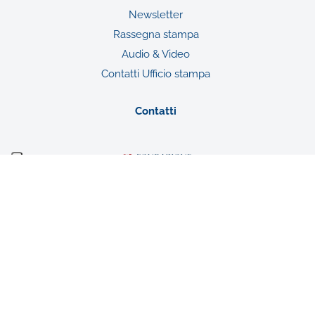
Newsletter
Rassegna stampa
Audio & Video
Contatti Ufficio stampa
Contatti
Fondazione De Agostini
Ente Filantropico del Terzo Settore
Sede legale: Novara, Via G. da Verrazano n. 15
Iscrizione al RUNTS con atto DD
1438/A1419A/2022 del 02/08/2022
n. rep. 34085 – CF n. 94052940031