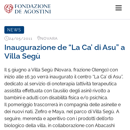
NEWS
24/05/2011
NOVARA
Inaugurazione de “La Ca’ di Asu” a
Villa Segù
Il 5 giugno a Villa Segù (Novara, frazione Olengo) con
inizio alle 16.30 verrà inaugurato il centro “La Ca’ di Asu”,
dedicato al servizio di onoterapia (attività terapeutica
assistita effettuata con l’ausilio degli asini) rivolto a
bambini e adulti con disabilità fisica e/o psichica.
Il pomeriggio trascorrerà in compagnia delle asinelle e
dei nuovi nati, Zefiro e Maya, nel parco di Villa Segù. A
seguire, merenda e aperitivo con i prodotti dell’orto
biologico della villa, in collaborazione con Abacashì