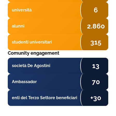
6
università
2.860
alunni
315
studenti universitari
Comunity engagement
13
società De Agostini
70
Ambassador
+30
enti del Terzo Settore beneficiari