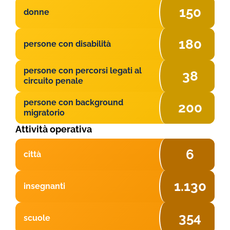
150
donne
180
persone con disabilità
persone con percorsi legati al
38
circuito penale
persone con background
200
migratorio
Attività operativa
6
città
1.130
insegnanti
354
scuole