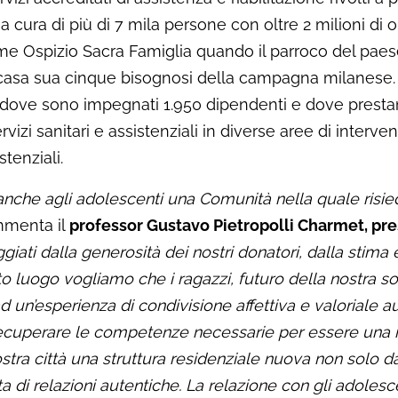
sa cura di più di 7 mila persone con oltre 2 milioni di 
e Ospizio Sacra Famiglia quando il parroco del paese
n casa sua cinque bisognosi della campagna milanese. 
 dove sono impegnati 1.950 dipendenti e dove prestan
zi sanitari e assistenziali in diverse aree di intervento:
stenziali.
anche agli adolescenti una Comunità nella quale risied
mmenta il
professor Gustavo Pietropolli Charmet, pre
aggiati dalla generosità dei nostri donatori, dalla stima
o luogo vogliamo che i ragazzi, futuro della nostra so
d un’esperienza di condivisione affettiva e valoriale a
 recuperare le competenze necessarie per essere una ris
a nostra città una struttura residenziale nuova non solo 
rta di relazioni autentiche. La relazione con gli adol