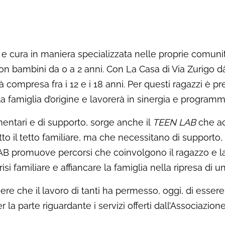
e cura in maniera specializzata nelle proprie comunit
con bambini da 0 a 2 anni. Con La Casa di Via Zurigo dà
 compresa fra i 12 e i 18 anni. Per questi ragazzi è 
famiglia d’origine e lavorerà in sinergia e programmazi
entari e di supporto, sorge anche il
TEEN LAB
che ac
to il tetto familiare, ma che necessitano di supporto,
AB promuove percorsi che coinvolgono il ragazzo e la s
risi familiare e affiancare la famiglia nella ripresa di 
ere che il lavoro di tanti ha permesso, oggi, di esser
 la parte riguardante i servizi offerti dall’Associazion