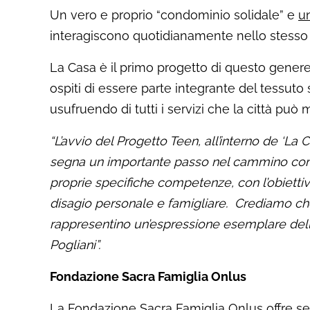
Un vero e proprio “condominio solidale” e
u
interagiscono quotidianamente nello stesso
La Casa è il primo progetto di questo genere re
ospiti di essere parte integrante del tessuto
usufruendo di tutti i servizi che la città può
“L’avvio del Progetto Teen, all’interno de ‘La 
segna un importante passo nel cammino com
proprie specifiche competenze, con l’obiettiv
disagio personale e famigliare. Crediamo che q
rappresentino un’espressione esemplare dell
Pogliani”.
Fondazione Sacra Famiglia Onlus
La Fondazione Sacra Famiglia Onlus offre servi