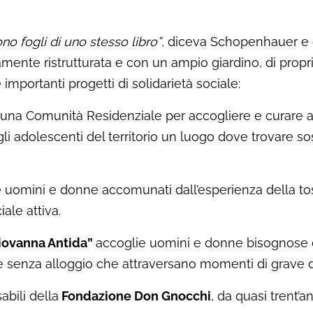
ono fogli di uno stesso libro”
, diceva Schopenhauer e 
amente ristrutturata e con un ampio giardino, di propr
 importanti progetti di solidarietà sociale:
 una Comunità Residenziale per accogliere e curare ad
i adolescenti del territorio un luogo dove trovare s
 uomini e donne accomunati dall’esperienza della to
ale attiva.
Giovanna Antida”
accoglie uomini e donne bisognose di 
ere senza alloggio che attraversano momenti di grave di
bili della
Fondazione Don Gnocchi
, da quasi trent’a