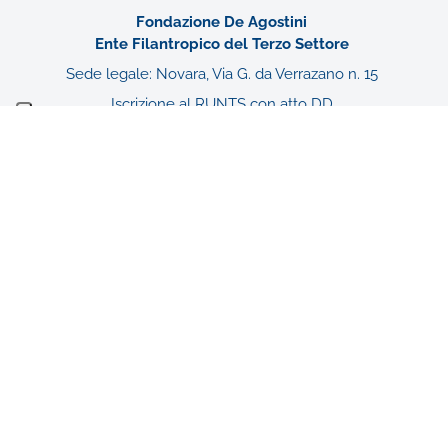
Fondazione De Agostini
Ente Filantropico del Terzo Settore
Sede legale: Novara, Via G. da Verrazano n. 15
Iscrizione al RUNTS con atto DD
1438/A1419A/2022 del 02/08/2022
n. rep. 34085 – CF n. 94052940031
Associato a
Gruppo De Agostini