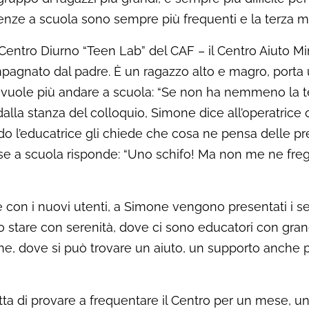
ssenze a scuola sono sempre più frequenti e la terza 
al Centro Diurno “Teen Lab” del CAF – il Centro Aiuto 
mpagnato dal padre. È un ragazzo alto e magro, porta u
n vuole più andare a scuola: “Se non ha nemmeno la 
dalla stanza del colloquio, Simone dice all’operatrice 
ndo l’educatrice gli chiede che cosa ne pensa delle p
e a scuola risponde: “Uno schifo! Ma non me ne frega 
 i nuovi utenti, a Simone vengono presentati i servi
o stare con serenità, dove ci sono educatori con gra
ene, dove si può trovare un aiuto, un supporto anche 
 di provare a frequentare il Centro per un mese, una