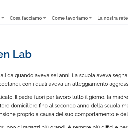
o
Cosa facciamo
Come lavoriamo
La nostra ret
en Lab
li da quando aveva sei anni. La scuola aveva segnalato
 i coetanei, con i quali aveva un atteggiamento aggress
cato. Il padre fuori per lavoro tutto il giorno, la ma
tore domiciliare fino al secondo anno della scuola me
nsione proprio a causa del suo comportamento e del 
po di ragazzi più grandi, è sempre più difficile per 