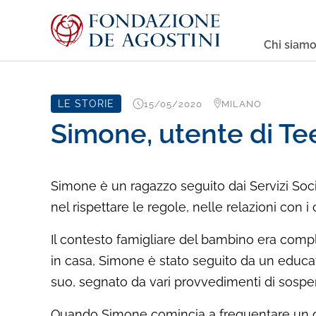
Chi siam
LE STORIE
15/05/2020
MILANO
Simone, utente di Te
Simone è un ragazzo seguito dai Servizi Socia
nel rispettare le regole, nelle relazioni con
Il contesto famigliare del bambino era compli
in casa, Simone è stato seguito da un educa
suo, segnato da vari provvedimenti di sospe
Quando Simone comincia a frequentare un grup