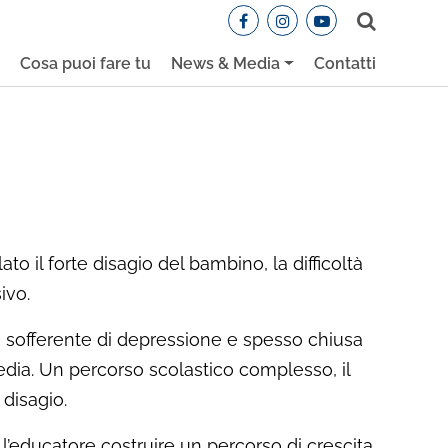
Cerca
e
Cosa puoi fare tu
News & Media
Contatti
 il forte disagio del bambino, la difficoltà
ivo.
dre sofferente di depressione e spesso chiusa
dia. Un percorso scolastico complesso, il
disagio.
l’educatore costruire un percorso di crescita